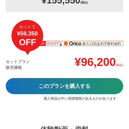
¥155,550
(税込)
セットで
¥59,350
OFF
10日
35%OFF
最大12回金利手数料無料
あと
¥148,000
¥96,200
セットプラン
(税込)
販売価格
このプランを購入する
購入商品の中に視聴期限のあるものがあります