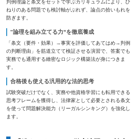
判例理論と条文をセットで学ぶカリキュラムにより、ひ
ねりのある問題でも検討軸がぶれず、論点の拾いもれを
防ぎます。
"論理を組み立てる力”を徹底養成
「条文（要件・効果）→事実を評価してあてはめ→判例
の判断理由」を筋道立てて検証させる演習で、答案でも
実務でも通用する緻密なロジック構築法が身につきま
す。
合格後も使える汎用的な法的思考
試験突破だけでなく、実務や他資格学習にも転用できる
思考フレームを獲得し、法律家として必要とされる条文
を使って問題解決能力（リーガルシンキング）を強化し
ます。