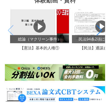
体験動画・資料
総論（マクリーン事件）
民法94条2項に
【憲法】基本的人権①
【民法】通謀虚