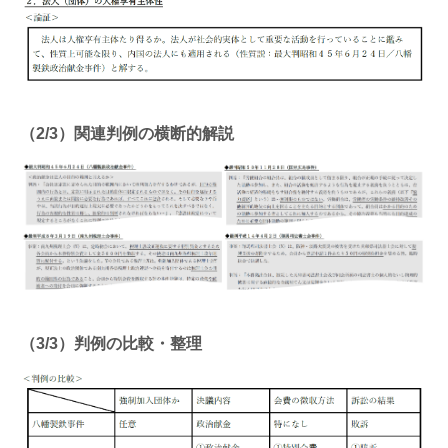
（2/3）関連判例の横断的解説
（3/3）判例の比較・整理