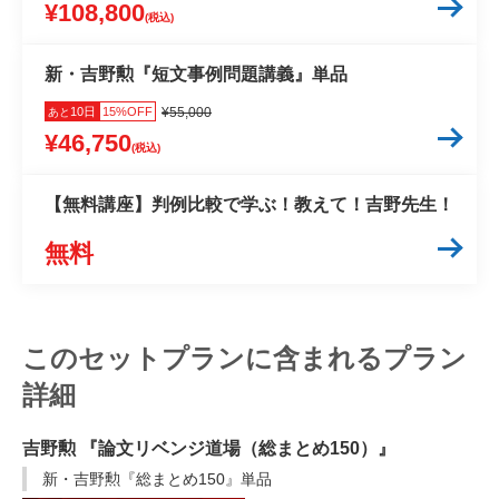
¥108,800
(税込)
新・吉野勲『短文事例問題講義』単品
10日
15%OFF
¥55,000
あと
¥46,750
(税込)
【無料講座】判例比較で学ぶ！教えて！吉野先生！
無料
このセットプランに含まれるプラン
詳細
吉野勲 『論文リベンジ道場（総まとめ150）』
新・吉野勲『総まとめ150』単品