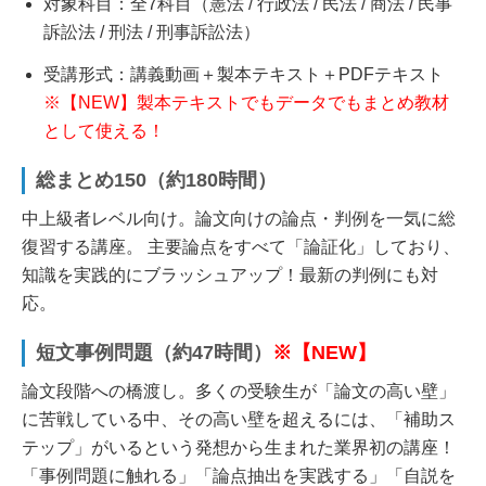
対象科目：全7科目（憲法 / 行政法 / 民法 / 商法 / 民事
訴訟法 / 刑法 / 刑事訴訟法）
受講形式：講義動画＋製本テキスト＋PDFテキスト
※【NEW】製本テキストでもデータでもまとめ教材
として使える！
総まとめ150（約180時間）
中上級者レベル向け。論文向けの論点・判例を一気に総
復習する講座。 主要論点をすべて「論証化」しており、
知識を実践的にブラッシュアップ！最新の判例にも対
応。
短文事例問題（約47時間）
※【NEW】
論文段階への橋渡し。多くの受験生が「論文の高い壁」
に苦戦している中、その高い壁を超えるには、「補助ス
テップ」がいるという発想から生まれた業界初の講座！
「事例問題に触れる」「論点抽出を実践する」「自説を