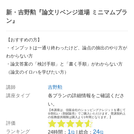
新・吉野勲『論文リベンジ道場 ミニマムプラ
ン』
【おすすめの方】
・インプットは一通り終わったけど、論点の抽出のやり方が
わからない方
・論文答案の「検討手順」と「書く手順」がわからない方
（論文のイロハを学びたい方）
講師
吉野勲
講座タイプ
各プランの詳細情報をご確認くださ
い。
【本講座は、信販会社のショッピングクレジットを通じて
分割払い（割賦販売）でご購入いただけます。受講契約上
の役務提供期限は購入より1年間となります。】
評価
1
24
ランキング
24時間：
| 総合：
位
位