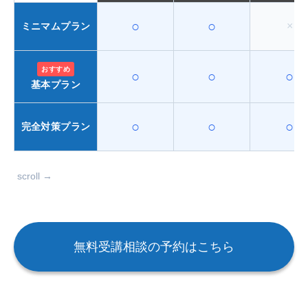
○
○
×
ミニマムプラン
おすすめ
○
○
○
基本プラン
○
○
○
完全対策プラン
scroll →
無料受講相談の予約はこちら