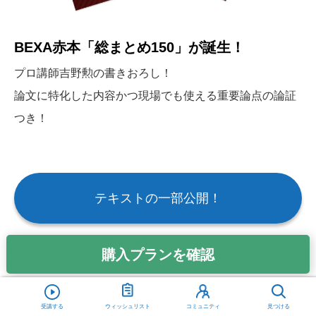
BEXA赤本「総まとめ150」が誕生！
プロ講師吉野勲の書きおろし！
論文に特化した内容かつ現場でも使える重要論点の論証
つき！
テキストの一部公開！
購入プランを確認
講座形式
受講する
ウィッシュリスト
コミュニティ
見つける