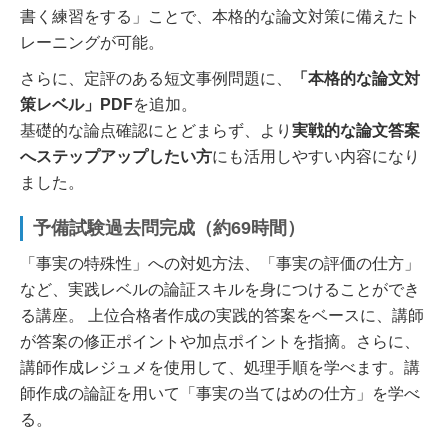
書く練習をする」ことで、本格的な論文対策に備えたト
レーニングが可能。
さらに、定評のある短文事例問題に、
「本格的な論文対
策レベル」PDF
を追加。
基礎的な論点確認にとどまらず、より
実戦的な論文答案
へステップアップしたい方
にも活用しやすい内容になり
ました。
予備試験過去問完成（約69時間）
「事実の特殊性」への対処方法、「事実の評価の仕方」
など、実践レベルの論証スキルを身につけることができ
る講座。 上位合格者作成の実践的答案をベースに、講師
が答案の修正ポイントや加点ポイントを指摘。さらに、
講師作成レジュメを使用して、処理手順を学べます。講
師作成の論証を用いて「事実の当てはめの仕方」を学べ
る。