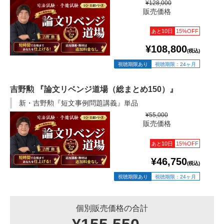
¥128,000
販売価格
10日
15%OFF
あと
¥108,800
(税込)
視聴期限あり
視聴期限：24ヶ月
吉野勲 『論文リベンジ道場（総まとめ150）』
新・吉野勲『短文事例問題講義』単品
¥55,000
販売価格
10日
15%OFF
あと
¥46,750
(税込)
視聴期限あり
視聴期限：24ヶ月
個別販売価格の合計