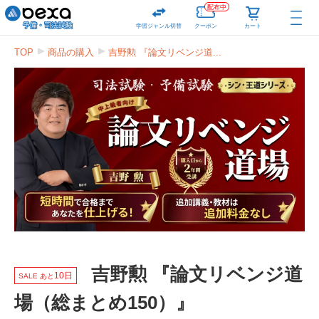
配布中
学習ジャンル切替
クーポン
カート
TOP
商品の購入
吉野勲 『論文リベンジ道...
吉野勲 『論文リベンジ道
10日
SALE あと
場（総まとめ150）』