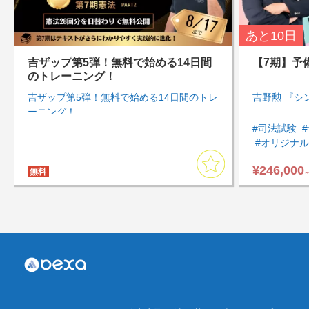
あと
10日
吉ザップ第5弾！無料で始める14日間
【7期】予
のトレーニング！
吉ザップ第5弾！無料で始める14日間のトレ
吉野勲 『シ
ーニング！
#司法試験
#オリジナ
#通勤・通
¥246,000
#アウトプ
無料
#まとめて
#計画的・
#知識を一
#商法・会
#刑事訴訟法
#模試・過