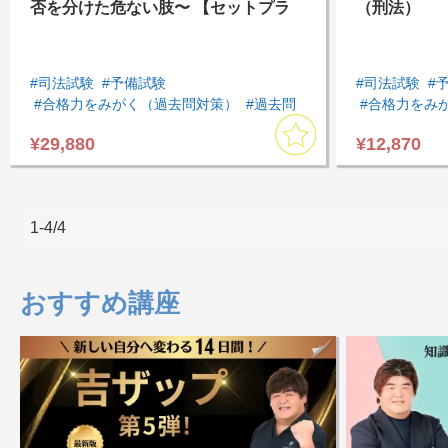
否を分けた危ない肢〜 【セットプラ
（刑法）
ン】
#司法試験
#予備試験
#司法試験
#
#合格力をみがく（過去問対策）
#過去問
#合格力をみ
#アウトプットしたい
#インプットしたい
#知識を増や
¥29,880
¥12,870
#スキマ時間に受講したい
#民法
#憲法
#インプット
#刑法
#短答対策
#基本７科目
#スキマ時間
#短答対策講座
#まとめて集
#速習したい
1-4/4
#刑法
#短答
#短答対策講
おすすめ講座