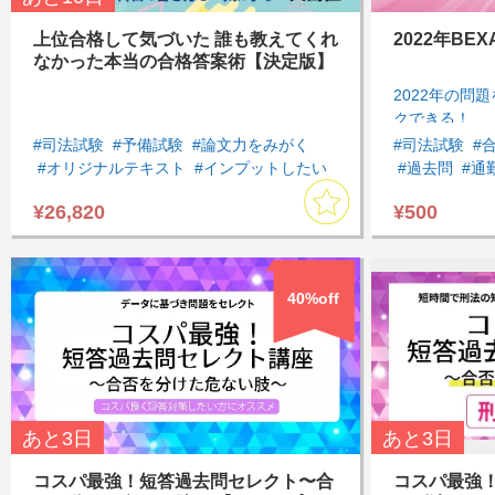
上位合格して気づいた 誰も教えてくれ
2022年BE
なかった本当の合格答案術【決定版】
2022年の問
クできる！
#司法試験
#予備試験
#論文力をみがく
#司法試験
#
#オリジナルテキスト
#インプットしたい
#過去問
#通
#知識を一元化したい
#民法
#民事訴訟法
#スキマ時間
¥26,820
¥500
#商法・会社法
#憲法
#行政法
#刑法
#民法
#民事
#刑事訴訟法
#論文対策
#基本７科目
#行政法
#刑
#論文の書き方基礎
#模試・過去
#司法試験過
40%off
あと
3日
あと
3日
コスパ最強！短答過去問セレクト〜合
コスパ最強